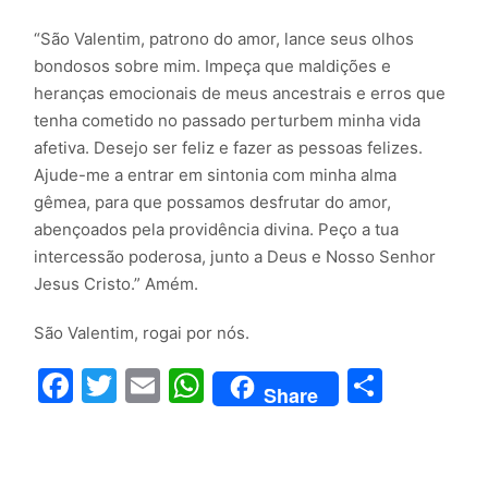
“São Valentim, patrono do amor, lance seus olhos
bondosos sobre mim. Impeça que maldições e
heranças emocionais de meus ancestrais e erros que
tenha cometido no passado perturbem minha vida
afetiva. Desejo ser feliz e fazer as pessoas felizes.
Ajude-me a entrar em sintonia com minha alma
gêmea, para que possamos desfrutar do amor,
abençoados pela providência divina. Peço a tua
intercessão poderosa, junto a Deus e Nosso Senhor
Jesus Cristo.” Amém.
São Valentim, rogai por nós.
Facebook
Twitter
Email
WhatsApp
Compar
Share