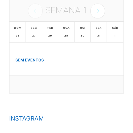
SEMANA
1
DOM
SEG
TER
QUA
QUI
SEX
SÁB
26
27
28
29
30
31
1
SEM EVENTOS
INSTAGRAM