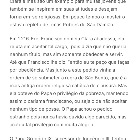
Clara e Inês são um exemplo para muitas jovens que
também se inspiram em suas atitudes e desejam
tornarem-se religiosas. Em pouco tempo o mosteiro
estava repleto de Irmãs Pobres de São Damião.
Em 1.216, Frei Francisco nomeia Clara abadessa, ela
reluta em aceitar tal cargo, pois dizia que não queria
nenhum título, mas sim somente obedecer e servir.
Até que Francisco lhe diz: “então eu te peço que faças
por obediência. Mas junto a este pedido vinha a
ordem de se submeter a regra de São Bento, que é a
mais antiga ordem religiosa católica de clausura. Mas
ela obteve do Papa o privilégio da pobreza, mantendo
assim o carisma franciscano, ou seja o de não aceitar
nenhum tipo de posse. O Papa achou o pedido
estranho pois nunca havia ouvido algo parecido, mas
acatou tal privilégio com muita alegria.
O Papa Gregório IX, sucessor de Inocêncio III, tentou