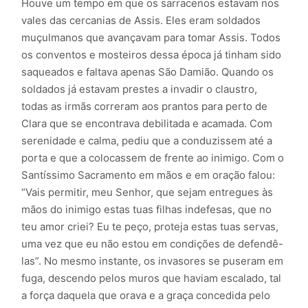
Houve um tempo em que os sarracenos estavam nos
vales das cercanias de Assis. Eles eram soldados
muçulmanos que avançavam para tomar Assis. Todos
os conventos e mosteiros dessa época já tinham sido
saqueados e faltava apenas São Damião. Quando os
soldados já estavam prestes a invadir o claustro,
todas as irmãs correram aos prantos para perto de
Clara que se encontrava debilitada e acamada. Com
serenidade e calma, pediu que a conduzissem até a
porta e que a colocassem de frente ao inimigo. Com o
Santíssimo Sacramento em mãos e em oração falou:
“Vais permitir, meu Senhor, que sejam entregues às
mãos do inimigo estas tuas filhas indefesas, que no
teu amor criei? Eu te peço, proteja estas tuas servas,
uma vez que eu não estou em condições de defendê-
las”. No mesmo instante, os invasores se puseram em
fuga, descendo pelos muros que haviam escalado, tal
a força daquela que orava e a graça concedida pelo