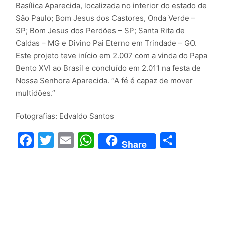
Basílica Aparecida, localizada no interior do estado de
São Paulo; Bom Jesus dos Castores, Onda Verde –
SP; Bom Jesus dos Perdões – SP; Santa Rita de
Caldas – MG e Divino Pai Eterno em Trindade – GO.
Este projeto teve início em 2.007 com a vinda do Papa
Bento XVI ao Brasil e concluído em 2.011 na festa de
Nossa Senhora Aparecida. “A fé é capaz de mover
multidões.”
Fotografias: Edvaldo Santos
Facebook
Twitter
Email
WhatsApp
Compar
Share