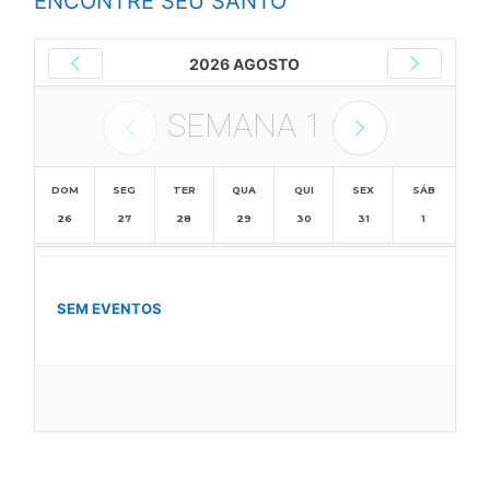
ENCONTRE SEU SANTO
2026 AGOSTO
SEMANA
1
DOM
SEG
TER
QUA
QUI
SEX
SÁB
26
27
28
29
30
31
1
SEM EVENTOS