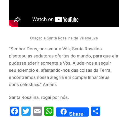
Oração a Santa Rosalina de Villeneuve
“Senhor Deus, por amor a Vós, Santa Rosalina
pisoteou as sedutoras ofertas do mundo, para que ela
pudesse aderir somente a Vós. Ajude-nos a seguir
seu exemplo e, afastando-nos das coisas da Terra,
encontremos nossa alegria em compartilhar Seus
dons celestiais.” Amém.
Santa Rosalina, rogai por nós.
Facebook
Twitter
Email
WhatsApp
Compar
Share